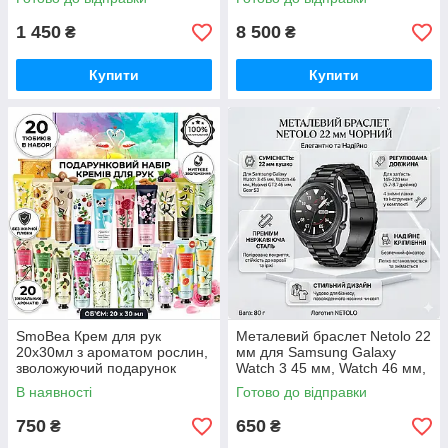
1 450
8 500
₴
₴
Купити
Купити
SmoBea Крем для рук
Металевий браслет Netolo 22
20x30мл з ароматом рослин,
мм для Samsung Galaxy
зволожуючий подарунок
Watch 3 45 мм, Watch 46 мм,
Huawei GT2 Чорний
В наявності
Готово до відправки
750
650
₴
₴