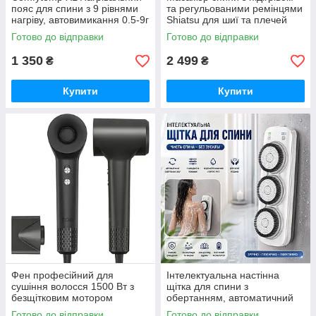
пояс для спини з 9 рівнями
та регульованими ремінцями
нагріву, автовимикання 0.5-9г
Shiatsu для шиї та плечей
Готово до відправки
Готово до відправки
1 350
2 499
₴
₴
Купити
Купити
Фен професійний для
Інтелектуальна настінна
сушіння волосся 1500 Вт з
щітка для спини з
безщітковим мотором
обертанням, автоматичний
масажер 220V
Готово до відправки
Готово до відправки