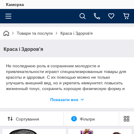
Каморка
Товари та послуги
Краса і Здоров'я
Краса і Здоров'я
Не последнюю роль в сохранении молодости и
привлекательности играют специализированные товары для
красоты и здоровья. С их помощью можно не только
улучшить внешний вид, но и укрепить иммунитет, повысить
жизненный тонус, сохранить хорошую физическую форму и
здоровье на долгие годы.
Показати все
Магазин Каморка предлагает Вашему вниманию большой
выбор приспособлений, которые, несомненно, принесут не
только огромную пользу, но и удовольствие от их
Сортування
0
Фільтри
использования.
Быть всегда в хорошей форме, следить за собой и прекрасно
выглядеть должен каждый человек. К сожалению реалии