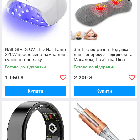
абсолютно не заметно под одеждой и качественно скрывает
мелкие недостатки фигуры. Быть красивой и всегда на
высоте просто, имея в арсенале товары из нашей рубрики
"Красота и здоровье". Нам найдется что предложить и нашей
сильной половине покупателей, в ассортименте товары как
для женщин так и для мужчин.
NAILGIRLS UV LED Nail Lamp
3-в-1 Електрична Подушка
220W професійна лампа для
для Попереку з Підігрівом та
сушіння гель-лаку
Масажем, Пам'ятна Піна
Готово до відправки
Готово до відправки
1 050
2 200
₴
₴
Купити
Купити