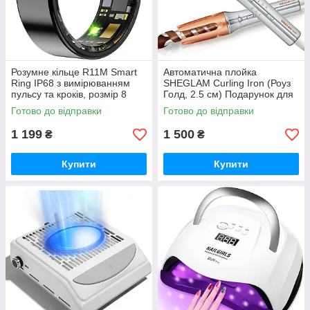
Розумне кільце R11M Smart
Автоматична плойка
Ring IP68 з вимірюванням
SHEGLAM Curling Iron (Роуз
пульсу та кроків, розмір 8
Голд, 2.5 см) Подарунок для
жінки
Готово до відправки
Готово до відправки
1 199
1 500
₴
₴
Купити
Купити