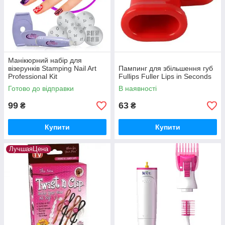
Манікюрний набір для
візерунків Stamping Nail Art
Пампинг для збільшення губ
Professional Kit
Fullips Fuller Lips in Seconds
Готово до відправки
В наявності
99
63
₴
₴
Купити
Купити
ЛучшаяЦена