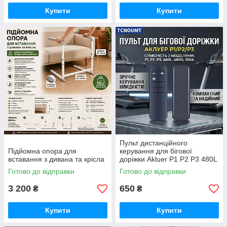
Купити
Купити
Пульт дистанційного
Підйомна опора для
керування для бігової
вставання з дивана та крісла
доріжки Akluer P1 P2 P3 480L
480G 520A
Готово до відправки
Готово до відправки
3 200
650
₴
₴
Купити
Купити