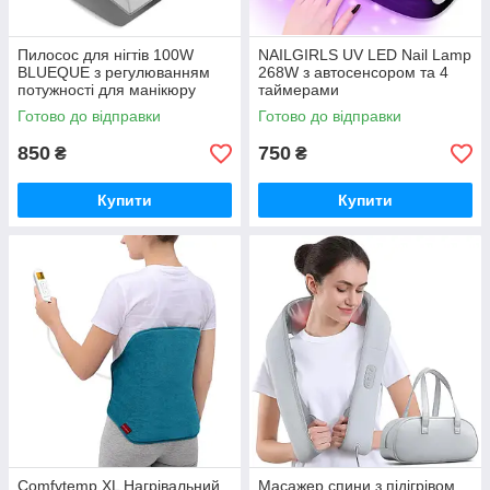
Пилосос для нігтів 100W
NAILGIRLS UV LED Nail Lamp
BLUEQUE з регулюванням
268W з автосенсором та 4
потужності для манікюру
таймерами
Готово до відправки
Готово до відправки
850
750
₴
₴
Купити
Купити
Comfytemp XL Нагрівальний
Масажер спини з підігрівом