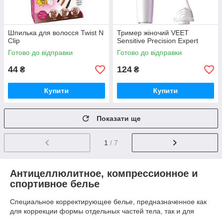
Шпилька для волосся Twist N
Тример жіночий VEET
Clip
Sensitive Precision Expert
Готово до відправки
Готово до відправки
44
124
₴
₴
Купити
Купити
Показати ще
1
/ 7
Антицеллюлитное, компрессионное и
спортивное белье
Специальное корректирующее белье, предназначенное как
для коррекции формы отдельных частей тела, так и для
профилактики и лечения варикозного расширения –