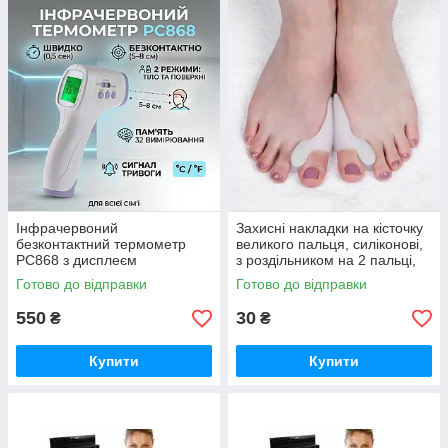
Інфрачервоний
Захисні накладки на кісточку
безконтактний термометр
великого пальця, силіконові,
PC868 з дисплеєм
з роздільником на 2 пальці,
пара, колір білий
Готово до відправки
Готово до відправки
550
30
₴
₴
Купити
Купити