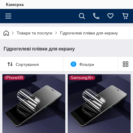
Каморка
Товари та послуги
Гідрогелеві плівки для екрану
Гідрогелеві плівки для екрану
Сортування
0
Фільтри
IPhoneXR
SamsungJ6+