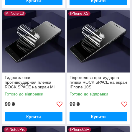
Купити
Купити
Mi Note 10
IPhone XS
Гидрогелевая
Гідрогелева протиударна
противоударная пленка
плівка ROCK SPACE на екран
ROCK SPACE на экран Mi
IPhone 10S
Note 10
Готово до відправки
Готово до відправки
99
99
₴
₴
Купити
Купити
MiNote8Pro
IPhone6S+