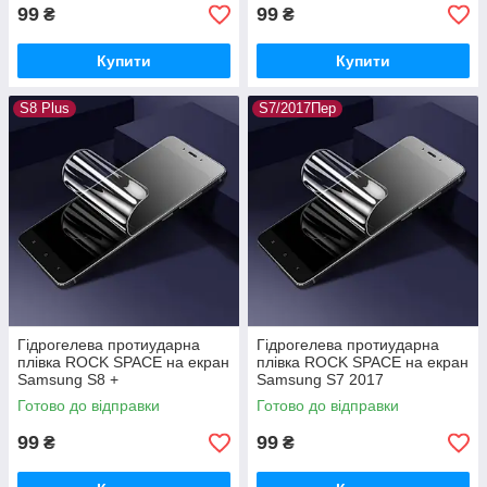
99
99
₴
₴
Купити
Купити
S8 Plus
S7/2017Пер
Гідрогелева протиударна
Гідрогелева протиударна
плівка ROCK SPACE на екран
плівка ROCK SPACE на екран
Samsung S8 +
Samsung S7 2017
Готово до відправки
Готово до відправки
99
99
₴
₴