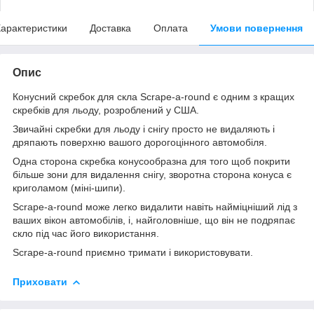
арактеристики
Доставка
Оплата
Умови повернення
Опис
Конусний скребок для скла Scrape-a-round є одним з кращих
скребків для льоду, розроблений у США.
Звичайні скребки для льоду і снігу просто не видаляють і
дряпають поверхню вашого дорогоцінного автомобіля.
Одна сторона скребка конусообразна для того щоб покрити
більше зони для видалення снігу, зворотна сторона конуса є
криголамом (міні-шипи).
Scrape-a-round може легко видалити навіть найміцніший лід з
ваших вікон автомобілів, і, найголовніше, що він не подряпає
скло під час його використання.
Scrape-a-round приємно тримати і використовувати.
Приховати