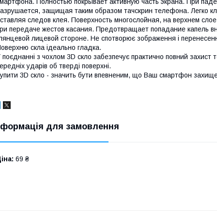
мартфона. Полностью покрывает активную часть экрана. При паде
азрушается, защищая таким образом тачскрин телефона. Легко кл
ставляя следов клея. Поверхность многослойная, на верхнем слое
ри передаче жестов касания. Предотвращает попадание капель вн
лянцевой лицевой стороне. Не спотворює зображення і перенесенн
оверхню скла ідеально гладка.
 поєднанні з чохлом 3D скло забезпечує практично повний захист 
ередніх ударів об тверді поверхні.
упити 3D скло - значить бути впевненим, що Ваш смартфон захищен
нформація для замовлення
іна:
69 ₴