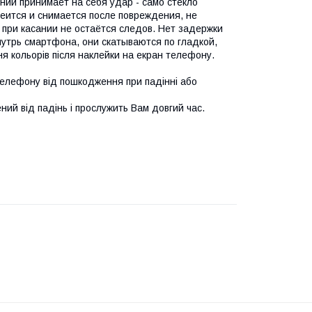
нии принимает на себя удар - само стекло
еится и снимается после повреждения, не
 при касании не остаётся следов. Нет задержки
утрь смартфона, они скатываются по гладкой,
я кольорів після наклейки на екран телефону.
телефону від пошкодження при падінні або
ий від падінь і прослужить Вам довгий час.