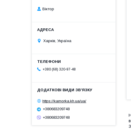
Віктор
Харків, Україна
+380 (68) 320-97-48
https://kamorka.kh.ua/ua/
+380683209748
Н
+380683209748
в
3