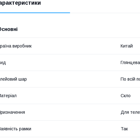
арактеристики
Основні
раїна виробник
Китай
Вид
Глянцева
лейовий шар
По всій п
атеріал
Скло
ризначення
Для тел
аявність рамки
Так