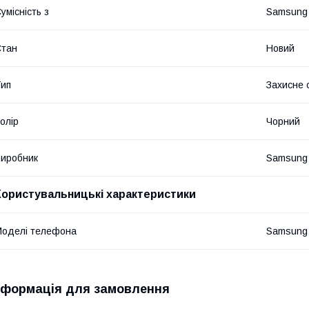
умісність з
Samsung
Стан
Новий
ип
Захисне 
олір
Чорний
иробник
Samsung
Користувальницькі характеристики
оделі телефона
Samsung 
нформація для замовлення