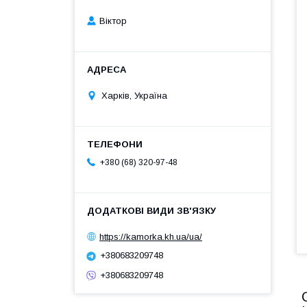
Віктор
Харків, Україна
+380 (68) 320-97-48
https://kamorka.kh.ua/ua/
+380683209748
+380683209748