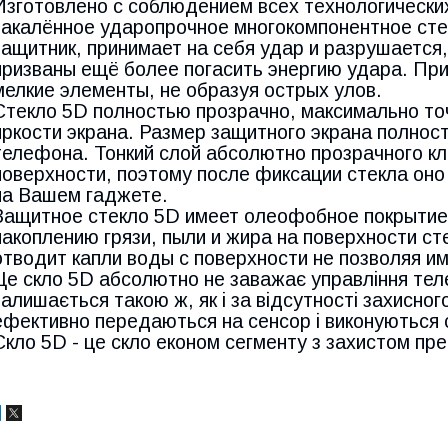
Изготовлено с соблюдением всех технологически
закалённое ударопрочное многокомпонентное стек
защитник, принимает на себя удар и разрушается
призваны ещё более погасить энергию удара. При
мелкие элементы, не образуя острых улов.
Стекло 5D полностью прозрачно, максимально то
яркости экрана. Размер защитного экрана полнос
телефона. Тонкий слой абсолютно прозрачного к
поверхности, поэтому после фиксации стекла он
на Вашем гаджете.
Защитное стекло 5D имеет олеофобное покрытие.
накоплению грязи, пыли и жира на поверхности с
отводит капли воды с поверхности не позволяя и
Це скло 5D абсолютно не заважає управління тел
залишається такою ж, як і за відсутності захисного
ефективно передаються на сенсор і виконуються
Скло 5D - це скло економ сегменту з захистом прем