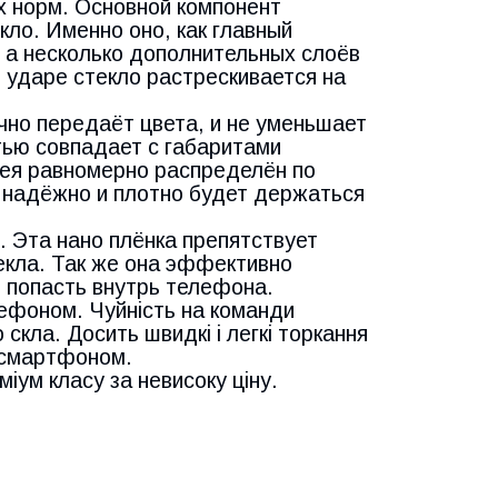
х норм. Основной компонент
ло. Именно оно, как главный
, а несколько дополнительных слоёв
 ударе стекло растрескивается на
чно передаёт цвета, и не уменьшает
тью совпадает с габаритами
лея равномерно распределён по
о надёжно и плотно будет держаться
 Эта нано плёнка препятствует
текла. Так же она эффективно
м попасть внутрь телефона.
ефоном. Чуйність на команди
 скла. Досить швидкі і легкі торкання
 смартфоном.
іум класу за невисоку ціну.