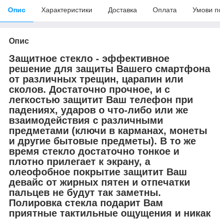
Опис
Характеристики
Доставка
Оплата
Умови п
Опис
Защитное стекло - эффективное
решение для защиты Вашего смартфона
от различных трещин, царапин или
сколов. Достаточно прочное, и с
легкостью защитит Ваш телефон при
падениях, ударов о что-либо или же
взаимодействия с различными
предметами (ключи в карманах, монеты
и другие бытовые предметы). В то же
время стекло достаточно тонкое и
плотно прилегает к экрану, а
олеофобное покрытие защитит Ваш
девайс от жирных пятен и отпечатки
пальцев не будут так заметны.
Полировка стекла подарит Вам
приятные тактильные ощущения и никак