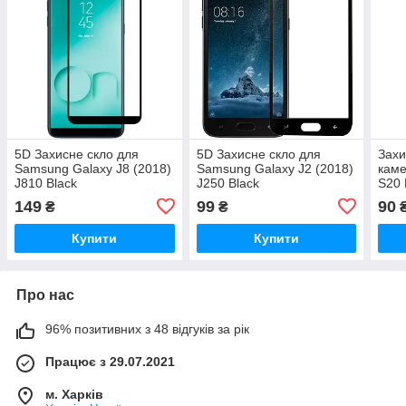
5D Захисне скло для
5D Захисне скло для
Захи
Samsung Galaxy J8 (2018)
Samsung Galaxy J2 (2018)
каме
J810 Black
J250 Black
S20
149
99
90
₴
₴
Купити
Купити
Про нас
96% позитивних з 48 відгуків за рік
Працює з 29.07.2021
м. Харків