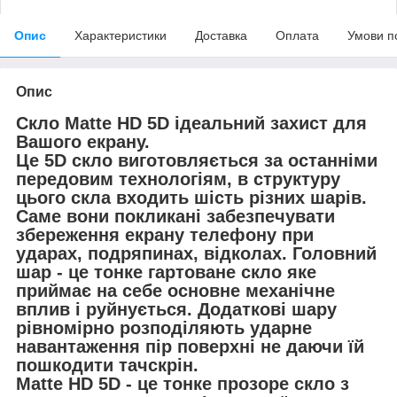
Опис
Характеристики
Доставка
Оплата
Умови п
Опис
Скло Matte HD 5D ідеальний захист для
Вашого екрану.
Це 5D скло виготовляється за останніми
передовим технологіям, в структуру
цього скла входить шість різних шарів.
Саме вони покликані забезпечувати
збереження екрану телефону при
ударах, подряпинах, відколах. Головний
шар - це тонке гартоване скло яке
приймає на себе основне механічне
вплив і руйнується. Додаткові шару
рівномірно розподіляють ударне
навантаження пір поверхні не даючи їй
пошкодити тачскрін.
Matte HD 5D - це тонке прозоре скло з