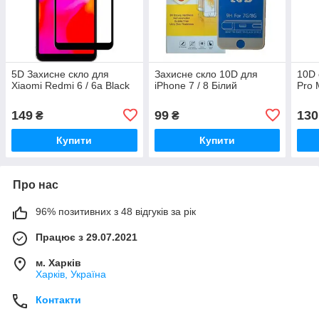
5D Захисне скло для
Захисне скло 10D для
10D 
Xiaomi Redmi 6 / 6a Black
iPhone 7 / 8 Білий
Pro 
149
99
130
₴
₴
Купити
Купити
Про нас
96% позитивних з 48 відгуків за рік
Працює з 29.07.2021
м. Харків
Харків, Україна
Контакти