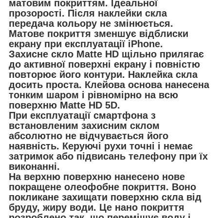
матовим покриттям. Ідеальної
прозорості. Після наклейки скла
передача кольору не змінюється.
Матове покриття зменшує відблиски
екрану при експлуатації iPhone.
Захисне скло Matte HD щільно прилягає
до активної поверхні екрану і повністю
повторює його контури. Наклейка скла
досить проста. Клейова основа нанесена
тонким шаром і рівномірно на всю
поверхню Matte HD 5D.
При експлуатації смартфона з
встановленим захисним склом
абсолютно не відчувається його
наявність. Керуючі рухи точні і немає
затримок або підвисань телефону при їх
виконанні.
На верхню поверхню нанесено нове
покращене олеофобне покриття. Воно
покликане захищати поверхню скла від
бруду, жиру води. Це нано покриття
розроблено так, що переміщує воду і