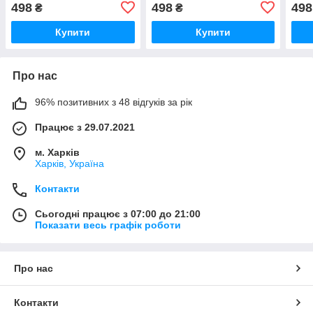
декором LAFEIDINA
декором LAFEIDINA
дек
498
498
498
₴
₴
JEANS (розмір 27)
JEANS (розмір 21)
JEAN
Купити
Купити
Про нас
96% позитивних з 48 відгуків за рік
Працює з 29.07.2021
м. Харків
Харків, Україна
Контакти
Сьогодні працює з 07:00 до 21:00
Показати весь графік роботи
Про нас
Контакти