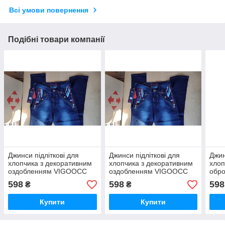
Всі умови повернення
Подібні товари компанії
Джинси підліткові для
Джинси підліткові для
Джин
хлопчика з декоративним
хлопчика з декоративним
хлоп
оздобленням VIGOOCC
оздобленням VIGOOCC
обр
сині (24 розмір)
сині (27 розмір)
(25 
598
598
598
₴
₴
Купити
Купити