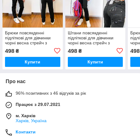
Брюки повсякденні
Штани повсякденні
Брюк
підліткові для дівчинки
підліткові для дівчинки
підл
чорні весна стрейч з
чорні весна стрейч з
чорн
декором LAFEIDINA
декором LAFEIDINA
дек
498
498
498
₴
₴
JEANS (розмір 27)
JEANS (розмір 21)
JEAN
Купити
Купити
Про нас
96% позитивних з 46 відгуків за рік
Працює з 29.07.2021
м. Харків
Харків, Україна
Контакти