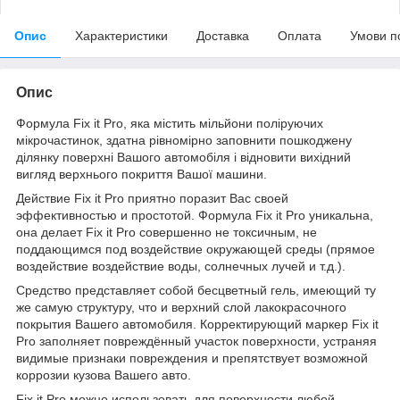
Опис
Характеристики
Доставка
Оплата
Умови п
Опис
Формула Fix it Pro, яка містить мільйони поліруючих
мікрочастинок, здатна рівномірно заповнити пошкоджену
ділянку поверхні Вашого автомобіля і відновити вихідний
вигляд верхнього покриття Вашої машини.
Действие Fix it Pro приятно поразит Вас своей
эффективностью и простотой. Формула Fix it Pro уникальна,
она делает Fix it Pro совершенно не токсичным, не
поддающимся под воздействие окружающей среды (прямое
воздействие воздействие воды, солнечных лучей и т.д.).
Средство представляет собой бесцветный гель, имеющий ту
же самую структуру, что и верхний слой лакокрасочного
покрытия Вашего автомобиля. Корректирующий маркер Fix it
Pro заполняет повреждённый участок поверхности, устраняя
видимые признаки повреждения и препятствует возможной
коррозии кузова Вашего авто.
Fix it Pro можно использовать для поверхности любой