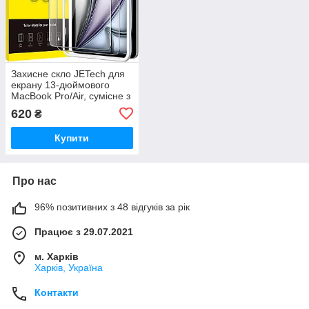
Захисне скло JETech для
екрану 13-дюймового
MacBook Pro/Air, сумісне з
моделями 2016-2023
620
₴
років (одне скло у
комплекті)
Купити
Про нас
96% позитивних з 48 відгуків за рік
Працює з 29.07.2021
м. Харків
Харків, Україна
Контакти