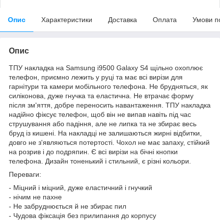
Опис
Характеристики
Доставка
Оплата
Умови п
Опис
ТПУ накладка на Samsung i9500 Galaxy S4 щільно охоплює
телефон, приємно лежить у руці та має всі вирізи для
гарнітури та камери мобільного телефона. Не брудняться, як
силіконова, дуже гнучка та еластична. Не втрачає форму
після зм'яття, добре переносить навантаження. ТПУ накладка
надійно фіксує телефон, щоб він не випав навіть під час
струшування або падіння, але не липка та не збирає весь
бруд із кишені. На накладці не залишаються жирні відбитки,
довго не з'являються потертості. Чохол не має запаху, стійкий
на розрив і до подряпин. Є всі вирізи на бічні кнопки
телефона. Дизайн тоненький і стильний, є різні кольори.
Переваги:
- Міцний і міцний, дуже еластичний і гнучкий
- нічим не пахне
- Не забруднюється й не збирає пил
- Чудова фіксація без прилипання до корпусу