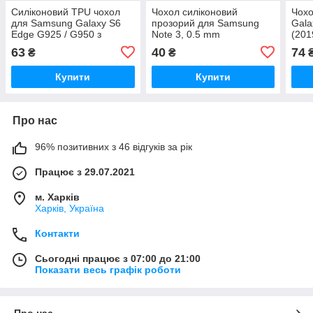
Силіконовий TPU чохол
Чохол силіконовий
Чох
для Samsung Galaxy S6
прозорий для Samsung
Gala
Edge G925 / G950 з
Note 3, 0.5 mm
(201
принтом
силі
63
40
74
₴
₴
Купити
Купити
Про нас
96% позитивних з 46 відгуків за рік
Працює з 29.07.2021
м. Харків
Харків, Україна
Контакти
Сьогодні працює з 07:00 до 21:00
Показати весь графік роботи
Про нас