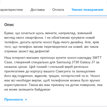
арактеристики
Доставка
Оплата
Умови повернення
Опис
Буває, що хочеться щось змінити, наприклад, зовнішній
вигляд свого смартфона. І не обов'язково купувати новий
телефон, досить купити чохол будь-якого дизайну. Але, крім
того, що телефон зможе перетворитися на новий, він також
отримає захист від дефектів!
Наш інтернет-магазин пропонує купити чохол-накладку SMTT
Case, створений спеціально для Samsung J730 Galaxy J7 за
низькою ціною. Цей тонкий і стильний виріб ретельно
прилягатиме до корпусу вашого Самсунга та захищатиме
його від подряпин, відколів, тріщин, потертостей та ін. Чохол
має всі необхідні вирізи, щоб телефоном можна було зручно
користуватися. Також він має приємну на дотик поверхню, яка
не може залишити байдужою
Приховати