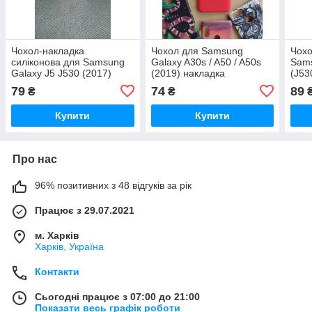
Чохол-накладка
Чохол для Samsung
Чохо
силіконова для Samsung
Galaxy A30s / A50 / A50s
Sams
Galaxy J5 J530 (2017)
(2019) накладка
(J53
принт пальми
силіконовий
79
74
89
₴
₴
Купити
Купити
Про нас
96% позитивних з 48 відгуків за рік
Працює з 29.07.2021
м. Харків
Харків, Україна
Контакти
Сьогодні працює з 07:00 до 21:00
Показати весь графік роботи