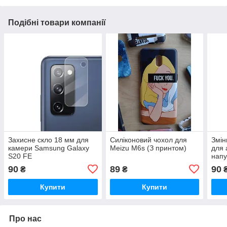
Подібні товари компанії
Захисне скло 18 мм для
Силіконовий чохол для
Змін
камери Samsung Galaxy
Meizu M6s (З принтом)
для 
S20 FE
напу
фонт
90
89
90
₴
₴
Купити
Купити
Про нас