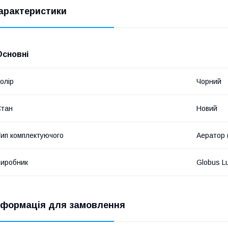
арактеристики
Основні
олір
Чорний
Стан
Новий
ип комплектуючого
Аератор 
иробник
Globus L
нформація для замовлення