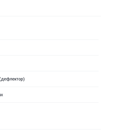
(дефлектор)
ux