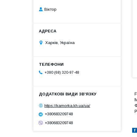
Віктор
Харків, Україна
+380 (68) 320-97-48
F
М
Ф
https://kamorka.kh.ua/ua/
Р
+380683209748
+380683209748