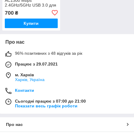
AC1300 Mbps
2.4GHz/5GHz USB 3.0 для
ПК/ноутбука/планшета,
700
₴
сумісний з Windows
11/10/8/7/Vista/XP, Mac OS
Купити
Про нас
96% позитивних з 48 відгуків за рік
Працює з 29.07.2021
м. Харків
Харків, Україна
Контакти
Сьогодні працює з 07:00 до 21:00
Показати весь графік роботи
Про нас