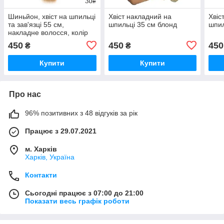
Шиньйон, хвіст на шпильці
Хвіст накладний на
Хвіс
та зав'язці 55 см,
шпильці 35 см блонд
шпил
накладне волосся, колір
30#
450
450
450
₴
₴
Купити
Купити
Про нас
96% позитивних з 48 відгуків за рік
Працює з 29.07.2021
м. Харків
Харків, Україна
Контакти
Сьогодні працює з 07:00 до 21:00
Показати весь графік роботи