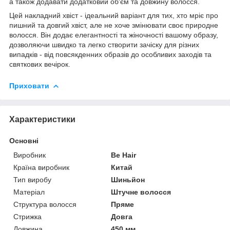
а також додавати додатковий об'єм та довжину волосся.
Цей накладний хвіст - ідеальний варіант для тих, хто мріє про
пишний та довгий хвіст, але не хоче змінювати своє природне
волосся. Він додає елегантності та жіночності вашому образу,
дозволяючи швидко та легко створити зачіску для різних
випадків - від повсякденних образів до особливих заходів та
святкових вечірок.
Приховати
Характеристики
Основні
Виробник
Be Hair
Країна виробник
Китай
Тип виробу
Шиньйон
Матеріал
Штучне волосся
Структура волосся
Пряме
Стрижка
Довга
Довжина
450 мм