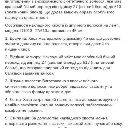
виготовлений з високоякісного синтетичного волосся, яке має
красивий бічний перехід від відтінку 27 (світлий блонд) до 613
(платиновий блонд), що додає вашому образу особливого
шарму та елегантності.
Особливості накладного хвоста із штучного волосся на ленті,
модель D1013, 27/613#, довжиною 45 см:
1. Довжина: Хвіст має вражаючу довжину 45 см, що дозволяє
змінити довжину вашого волосся, створюючи довгий та
пишний хвіст.
2. Відтінки кольору: Накладний хвіст має особливий бічний
перехід від відтінку 27 (світлий блонд) до 613 (платиновий
блонд), що створює природний вигляд та підходить для
багатьох варіантів зачісок.
3. Штучне волосся: Виготовлено з високоякісного
синтетичного волосся, яке добре піддається стайлінгу та
зберігає свою форму протягом дня.
4. Лента: Хвіст закріплений на ленті, яка допомагає зручно і
надійно закріпити його на вашому волоссі, забезпечуючи
комфортне носіння.
5. Стилізація: За допомогою накладного хвоста можна
створювати різноманітні зачіски - високий хвіст, пучок або косу,