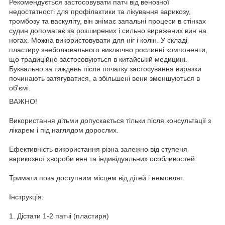
Рекомендується застосовувати патч від венозної
недостатності для профілактики та лікування варикозу,
тромбозу та васкуліту, він знімає запальні процеси в стінках
судин допомагає за розширених і сильно виражених вин на
ногах. Можна використовувати для ніг і колін. У складі
пластиру знеболювального виключно рослинні компоненти,
що традиційно застосовуються в китайській медицині.
Буквально за тиждень після початку застосування виразки
починають затягуватися, а збільшені вени зменшуються в
об'ємі.
ВАЖНО!
Використання дітьми допускається тільки після консультації з
лікарем і під наглядом дорослих.
Ефективність використання різна залежно від ступеня
варикозної хвороби вен та індивідуальних особливостей.
Тримати поза доступним місцем від дітей і немовлят.
Інструкція:
1. Дістати 1-2 патчі (пластиря)