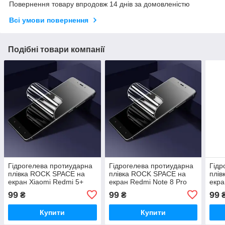
Повернення товару впродовж 14 днів за домовленістю
Всі умови повернення
Подібні товари компанії
Гідрогелева протиударна
Гідрогелева протиударна
Гідр
плівка ROCK SPACE на
плівка ROCK SPACE на
плів
екран Xiaomi Redmi 5+
екран Redmi Note 8 Pro
екра
99
99
99
₴
₴
Купити
Купити