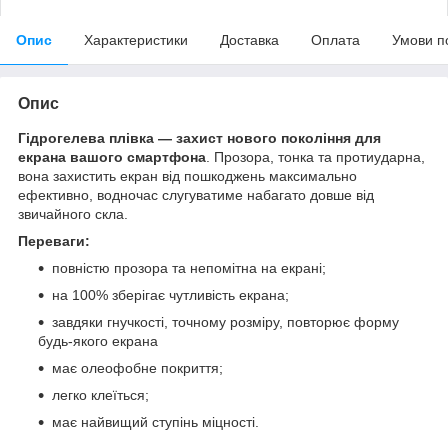
Опис
Характеристики
Доставка
Оплата
Умови п
Опис
Гідрогелева плівка — захист нового покоління для
екрана вашого смартфона
. Прозора, тонка та протиударна,
вона захистить екран від пошкоджень максимально
ефективно, водночас слугуватиме набагато довше від
звичайного скла.
Переваги:
повністю прозора та непомітна на екрані;
на 100% зберігає чутливість екрана;
завдяки гнучкості, точному розміру, повторює форму
будь-якого екрана
має олеофобне покриття;
легко клеїться;
має найвищий ступінь міцності.