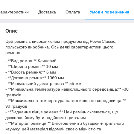
арактеристики
Доставка
Оплата
Умови повернення
Опис
Цей ремінь є високоякісним продуктом від PowerClassic,
польського виробника. Ось деякі характеристики цього
ременя:
- **Вид ремня:** Клиновий
- **Ширина ремня:** 10 мм
- **Висота ременя:** 6 мм
- **Довжина ремня:** 1060 мм
- **Мінімальний діаметр шківа:** 55 мм
- **Мінімальна температура навколишнього середовища:** -30
градусів
- **Максимальна температура навколишнього середовища:**
90 градусів
- **З'єднання кінців ременя:** Цей ремінь склеюється, що
дозволяє йому бути надійним і тривалим.
- **Матеріал ремінця:** Виготовлений з бутадієн-нітрильного
каучуку, цей матеріал відомий своєю міцністю та