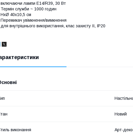
 включаючи лампи E14/R39, 30 Вт
 Термін служби ~ 1000 годин
 HxØ 40x10,5 см
 Перемикач увімкнення/вимкнення
 для внутрішнього використання, клас захисту II, IP20
арактеристики
Основні
ип
Настільн
Стан
Новий
тиль виконання
Арт-деко