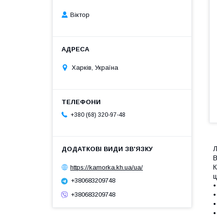
Віктор
Харків, Україна
+380 (68) 320-97-48
Л
В
К
https://kamorka.kh.ua/ua/
ц
+380683209748
•
+380683209748
•
•
•