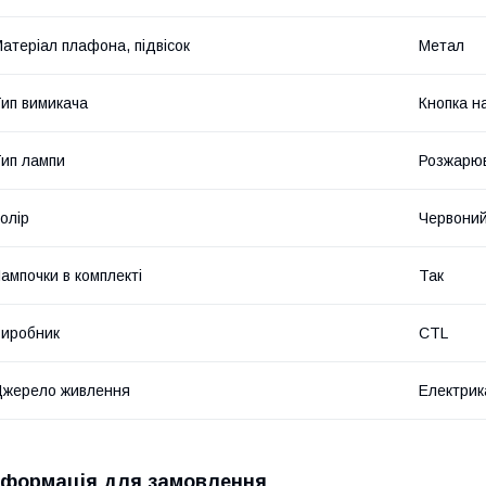
атеріал плафона, підвісок
Метал
ип вимикача
Кнопка н
ип лампи
Розжарю
олір
Червони
ампочки в комплекті
Так
иробник
CTL
жерело живлення
Електрик
нформація для замовлення