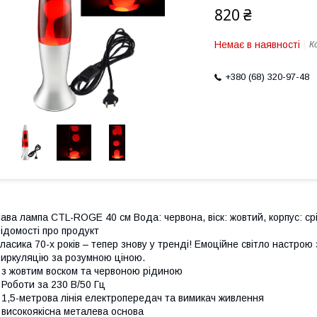
820 ₴
Немає в наявності
К
+380 (68) 320-97-48
ава лампа CTL-ROGE 40 см Вода: червона, віск: жовтий, корпус: ср
ідомості про продукт
ласика 70-х років – тепер знову у тренді! Емоційне світло настрою
иркуляцію за розумною ціною.
 з жовтим воском та червоною рідиною
 Роботи за 230 В/50 Гц
 1,5-метрова лінія електропередач та вимикач живлення
 високоякісна металева основа