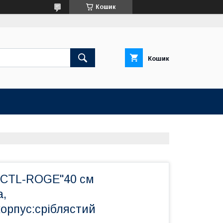
Кошик
Кошик
"CTL-ROGE"40 см
а,
корпус:сріблястий