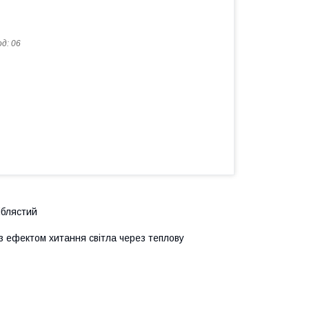
од:
06
іблястий
 з ефектом хитання світла через теплову