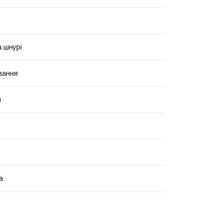
а шнурі
вання
й
а