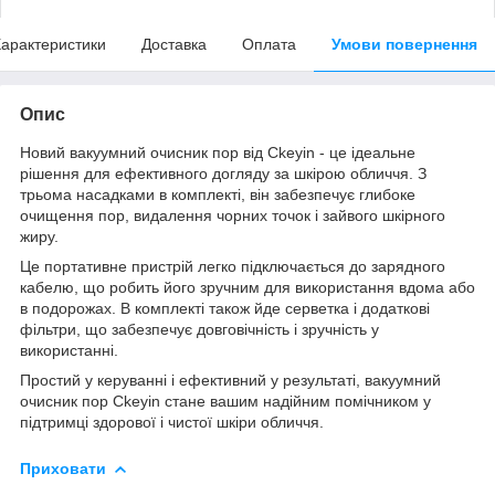
арактеристики
Доставка
Оплата
Умови повернення
Опис
Новий вакуумний очисник пор від Ckeyin - це ідеальне
рішення для ефективного догляду за шкірою обличчя. З
трьома насадками в комплекті, він забезпечує глибоке
очищення пор, видалення чорних точок і зайвого шкірного
жиру.
Це портативне пристрій легко підключається до зарядного
кабелю, що робить його зручним для використання вдома або
в подорожах. В комплекті також йде серветка і додаткові
фільтри, що забезпечує довговічність і зручність у
використанні.
Простий у керуванні і ефективний у результаті, вакуумний
очисник пор Ckeyin стане вашим надійним помічником у
підтримці здорової і чистої шкіри обличчя.
Приховати