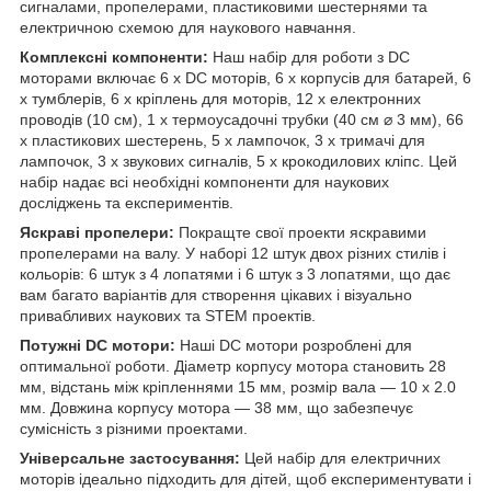
сигналами, пропелерами, пластиковими шестернями та
електричною схемою для наукового навчання.
Комплексні компоненти:
Наш набір для роботи з DC
моторами включає 6 x DC моторів, 6 x корпусів для батарей, 6
x тумблерів, 6 x кріплень для моторів, 12 x електронних
проводів (10 см), 1 x термоусадочні трубки (40 см ⌀ 3 мм), 66
x пластикових шестерень, 5 x лампочок, 3 x тримачі для
лампочок, 3 x звукових сигналів, 5 x крокодилових кліпс. Цей
набір надає всі необхідні компоненти для наукових
досліджень та експериментів.
Яскраві пропелери:
Покращте свої проекти яскравими
пропелерами на валу. У наборі 12 штук двох різних стилів і
кольорів: 6 штук з 4 лопатями і 6 штук з 3 лопатями, що дає
вам багато варіантів для створення цікавих і візуально
привабливих наукових та STEM проектів.
Потужні DC мотори:
Наші DC мотори розроблені для
оптимальної роботи. Діаметр корпусу мотора становить 28
мм, відстань між кріпленнями 15 мм, розмір вала — 10 x 2.0
мм. Довжина корпусу мотора — 38 мм, що забезпечує
сумісність з різними проектами.
Універсальне застосування:
Цей набір для електричних
моторів ідеально підходить для дітей, щоб експериментувати і