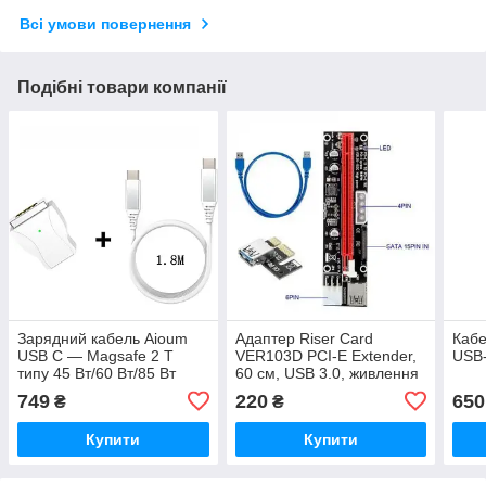
Всі умови повернення
Подібні товари компанії
Зарядний кабель Aioum
Адаптер Riser Card
Кабе
USB C — Magsafe 2 T
VER103D PCI-E Extender,
USB-
типу 45 Вт/60 Вт/85 Вт
60 см, USB 3.0, живлення
завдовжки 1.8 м
6Pin/4Pin/SATA
749
220
650
₴
₴
Купити
Купити