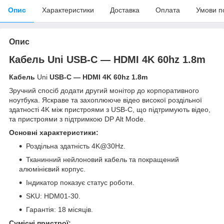
Опис
Характеристики
Доставка
Оплата
Умови п
Опис
Кабель
Uni
USB-C — HDMI 4K 60hz 1.8m
Кабель
Uni
USB-C — HDMI 4K 60hz 1.8m
Зручний спосіб додати другий монітор до корпоративного
ноутбука. Яскраве та захоплююче відео високої роздільної
здатності 4K між пристроями з USB-C, що підтримують відео,
та пристроями з підтримкою DP Alt Mode.
Основні характеристики:
Роздільна здатність 4K@30Hz.
Тканинний нейлоновий кабель та покращений
алюмінієвий корпус.
Індикатор показує статус роботи.
SKU: HDM01-30.
Гарантія: 18 місяців.
Сумісні пристрої: