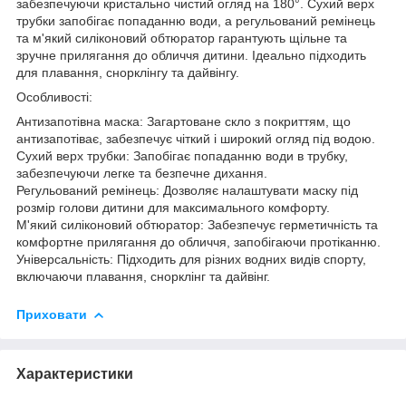
забезпечуючи кристально чистий огляд на 180°. Сухий верх
трубки запобігає попаданню води, а регульований ремінець
та м'який силіконовий обтюратор гарантують щільне та
зручне прилягання до обличчя дитини. Ідеально підходить
для плавання, снорклінгу та дайвінгу.
Особливості:
Антизапотівна маска: Загартоване скло з покриттям, що
антизапотіває, забезпечує чіткий і широкий огляд під водою.
Сухий верх трубки: Запобігає попаданню води в трубку,
забезпечуючи легке та безпечне дихання.
Регульований ремінець: Дозволяє налаштувати маску під
розмір голови дитини для максимального комфорту.
М'який силіконовий обтюратор: Забезпечує герметичність та
комфортне прилягання до обличчя, запобігаючи протіканню.
Універсальність: Підходить для різних водних видів спорту,
включаючи плавання, снорклінг та дайвінг.
Приховати
Характеристики