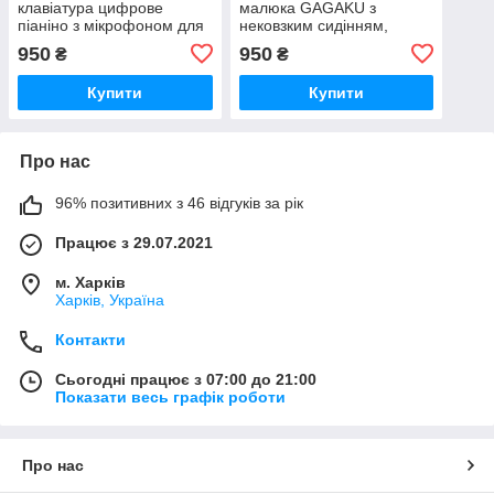
клавіатура цифрове
малюка GAGAKU з
піаніно з мікрофоном для
нековзким сидінням,
дітей подарунок для
регульована (6-48 місяців)
950
950
₴
₴
початківців
Купити
Купити
Про нас
96% позитивних з 46 відгуків за рік
Працює з 29.07.2021
м. Харків
Харків, Україна
Контакти
Сьогодні працює з 07:00 до 21:00
Показати весь графік роботи
Про нас